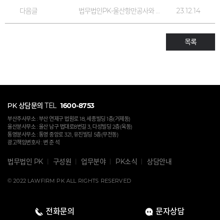
다음글
법무법인PK-울산항만공사와 법률고문계약 체결
23.12.14
목록
PK 상담문의
TEL
1600-8753
부산주사무소 : 부산 연제구 법원로 18, 세종빌딩 1층(거제동)
울산분사무소 : 울산 남구 법대로8번길 3, 다성빌딩 2층(옥동)
통영분사무소 : 통영 중앙로 321, 유진빌딩 5층(무전동)
광고책임변호사 : 변 준 석
법무법인 PK
구성원
업무분야
PK소식
상담안내
© 2022 LAWFIRM PK ALL RIGHTS RESERVED
전화문의
문자상담